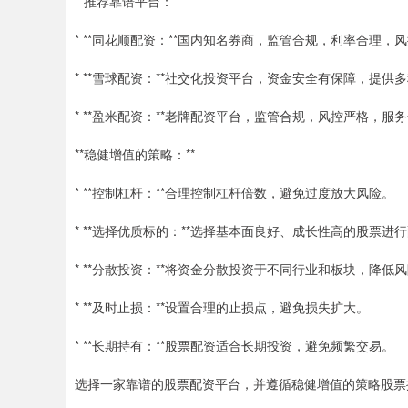
**推荐靠谱平台：**
* **同花顺配资：**国内知名券商，监管合规，利率合理，
* **雪球配资：**社交化投资平台，资金安全有保障，提供
* **盈米配资：**老牌配资平台，监管合规，风控严格，服
**稳健增值的策略：**
* **控制杠杆：**合理控制杠杆倍数，避免过度放大风险。
* **选择优质标的：**选择基本面良好、成长性高的股票进
* **分散投资：**将资金分散投资于不同行业和板块，降低
* **及时止损：**设置合理的止损点，避免损失扩大。
* **长期持有：**股票配资适合长期投资，避免频繁交易。
选择一家靠谱的股票配资平台，并遵循稳健增值的策略股票