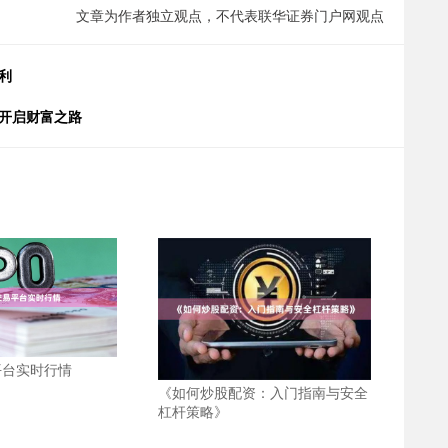
文章为作者独立观点，不代表联华证券门户网观点
利
，开启财富之路
平台实时行情
《如何炒股配资：入门指南与安全
杠杆策略》