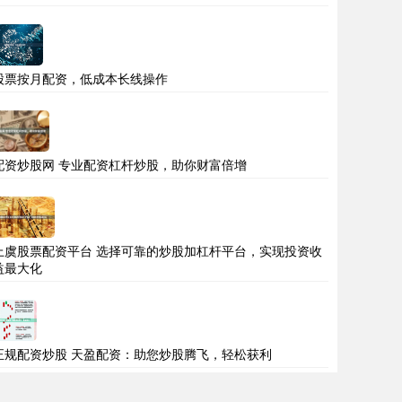
股票按月配资，低成本长线操作
配资炒股网 专业配资杠杆炒股，助你财富倍增
上虞股票配资平台 选择可靠的炒股加杠杆平台，实现投资收
益最大化
正规配资炒股 天盈配资：助您炒股腾飞，轻松获利