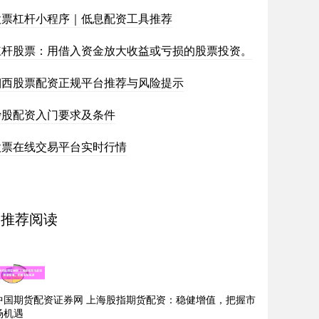
股票杠杆小程序｜低息配资工具推荐
杠杆股票：用借入资金放大收益或亏损的股票投资。
湘西股票配资正规平台推荐与风险提示
炒股配资入门要求及条件
股票在线交易平台实时行情
推荐阅读
中国期货配资证券网 上海股指期货配资：稳健增值，把握市
场机遇