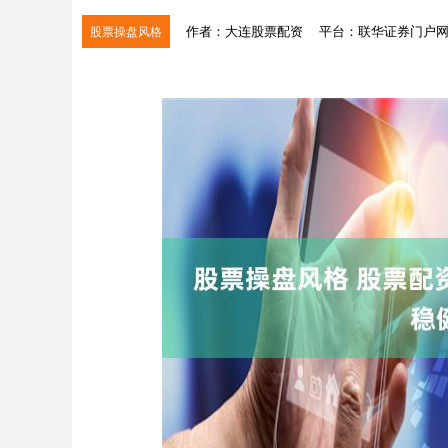
作者：大连股票配资
平台：联华证券门户
股票操盘风格