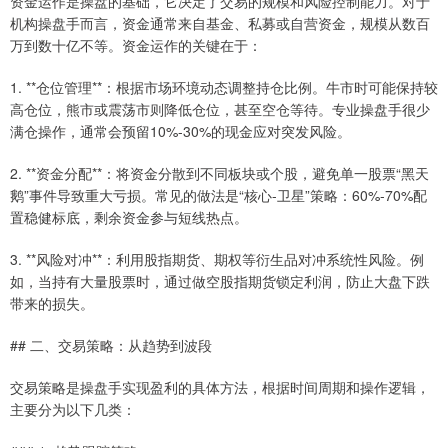
资金运作是操盘的基础，它决定了交易的规模和风险控制能力。对于
机构操盘手而言，资金通常来自基金、私募或自营资金，规模从数百
万到数十亿不等。资金运作的关键在于：
1. **仓位管理**：根据市场环境动态调整持仓比例。牛市时可能保持较
高仓位，熊市或震荡市则降低仓位，甚至空仓等待。专业操盘手很少
满仓操作，通常会预留10%-30%的现金应对突发风险。
2. **资金分配**：将资金分散到不同板块或个股，避免单一股票“黑天
鹅”事件导致重大亏损。常见的做法是“核心-卫星”策略：60%-70%配
置稳健标底，剩余资金参与短线热点。
3. **风险对冲**：利用股指期货、期权等衍生品对冲系统性风险。例
如，当持有大量股票时，通过做空股指期货锁定利润，防止大盘下跌
带来的损失。
## 二、交易策略：从趋势到波段
交易策略是操盘手实现盈利的具体方法，根据时间周期和操作逻辑，
主要分为以下几类：