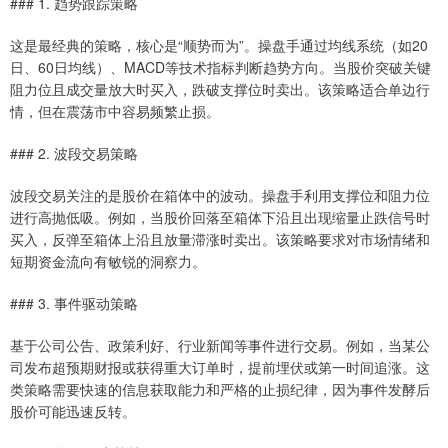
### 1. 趋势跟踪策略
这是最经典的策略，核心是“顺势而为”。操盘手通过均线系统（如20
日、60日均线）、MACD等技术指标判断趋势方向。当股价突破关键
阻力位且成交量放大时买入，跌破支撑位时卖出。该策略适合单边行
情，但在震荡市中容易频繁止损。
### 2. 波段交易策略
波段交易关注的是股价在箱体中的波动。操盘手利用支撑位和阻力位
进行高抛低吸。例如，当股价回落至箱体下沿且出现缩量止跌信号时
买入，反弹至箱体上沿且放量滞涨时卖出。该策略要求对市场情绪和
短期资金流向有敏锐的洞察力。
### 3. 事件驱动策略
基于公司公告、政策利好、行业新闻等事件进行交易。例如，当某公
司发布超预期财报或获得重大订单时，提前埋伏或第一时间追涨。这
类策略需要快速的信息获取能力和严格的止损纪律，因为事件发酵后
股价可能迅速反转。