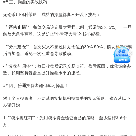
## 三、操盘的实战技巧
无论采用何种策略，成功的操盘都离不开以下技巧：
- **严格止损**：每笔交易设定最大亏损比例（通常为3%-5%），一旦
触及无条件离场。这是防止“小亏变大亏”的核心纪律。
- **分批建仓**：首次买入不超过计划仓位的30%-50%，确认趋势正确
后再加仓。避免一次性重仓导致被动。
- **复盘与调整**：每日收盘后记录交易决策、盈亏原因，优化策略参
数。长期坚持复盘是提升操盘水平的捷径。
## 四、普通投资者如何学习操盘？
对于个人投资者，不要试图复制机构操盘手的复杂策略。建议从以下
步骤开始：
1. **模拟盘练习**：先用模拟资金验证自己的策略，至少运行3-6个
月。