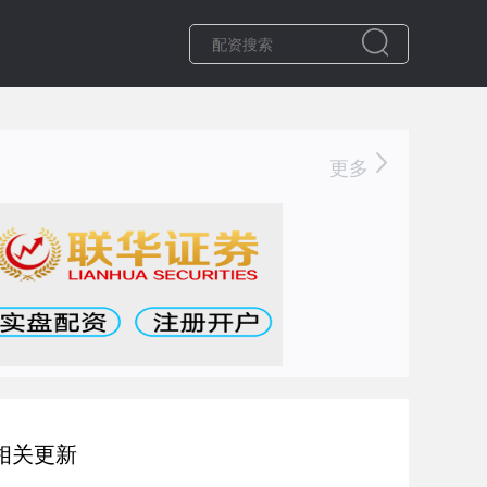
更多
相关更新