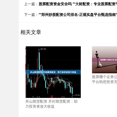
上一篇：
股票配资资金安全吗 **大财配资：专业股票配资
下一篇：
**郑州炒股配资公司排名-正规实盘平台甄选指南*
相关文章
股票哪个证券公
平台助您投资
舟山期货配资 开封期货配资：助
力投资者放大收益