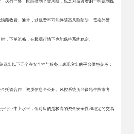
则清晰，执行严格，既能控制平台风险，也是对投资者的一种强制性
明，无隐藏收费。通常，过低费率可能伴随高风险陷阱，需格外警
数据及时，下单流畅，在极端行情下也能保持系统稳定。
筛选出以下五个在安全性与服务上表现突出的平台供您参考：
达成资金托管合作，资质信息全公开。风控系统历经多轮牛熊市考
费率处于行业中上水平，但对应的是极高的资金安全性和稳定的交易