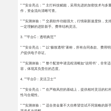
* **安全亮点：** 主打科技赋能，采用先进的加密技术
作，资金流向清晰可查。
* **实测体验：** 交易软件功能强大，行情刷新速度快
一定理解的进阶新手。费率结构灵活。
3. **平台C：透明典范**
* **安全亮点：** 以“极致透明”著称，所有合同条款、
户提供电子存证。
* **实测体验：** 整个配资申请流程清晰如“说明书”，
容，体现其负责任的态度。
4. **平台D：灵活卫士**
* **安全亮点：** 在严格风控的基础上，提供相对灵活
性与合规性。
* **实测体验：** 适合资金量不大但希望尝试不同策略
渠道多次提醒。