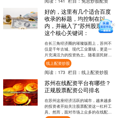
阅读：
141
栏目：
免息炒股配资
好的，这里有几个适合百度
收录的标题，均控制在以
内，并融入了“苏州股票开户”
这个核心关键词：
在长三角经济圈的璀璨版图上，苏州不
仅是千年古城、现代工业重镇，更是一
片充满活力的投资热土。随着居民财富
的积累与理财意识的觉醒，越来越多的
线上配资炒股
苏州朋友开始关注股市，希....
阅读：
173
栏目：
线上配资炒股
苏州在线配资平台有哪些？
正规股票配资公司排名
在苏州这座经济活跃的城市，越来越多
的投资者开始关注股票配资这一杠杆工
具。然而，面对市场上众多的在线配资
平台，如何选择正规可靠的公司成为投