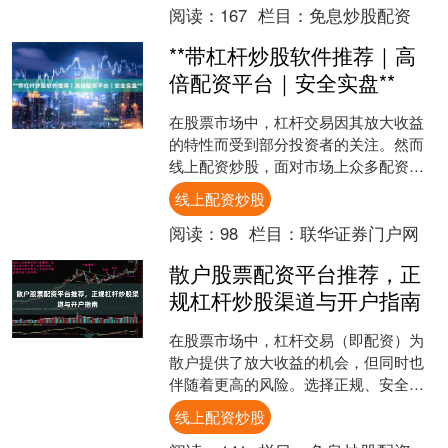
阅读：
167
栏目：
免息炒股配资
**带杠杆炒股软件推荐｜高
倍配资平台｜安全实盘**
在股票市场中，杠杆交易因其放大收益
的特性而受到部分投资者的关注。然而
线上配资炒股，面对市场上众多配资平
台与炒股软件，如何筛选出真正安全、
线上配资炒股
实盘且支持高倍杠杆的工具....
阅读：
98
栏目：
联华证券门户网
散户股票配资平台推荐，正
规杠杆炒股渠道与开户指南
在股票市场中，杠杆交易（即配资）为
散户提供了放大收益的机会，但同时也
伴随着更高的风险。选择正规、安全的
配资平台至关重要。本文将为您推荐可
线上配资炒股
靠的杠杆炒股渠道线上配资....