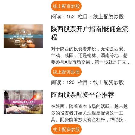
金，以自有资金作为保证金，获得数倍
线上配资炒股
于本金的交易额度。这种模式....
阅读：
152
栏目：
线上配资炒股
陕西股票开户指南|低佣金流
程
对于陕西的投资者来说，无论是西安、
宝鸡、咸阳，还是榆林、渭南等地，想
要参与A股市场交易，第一步就是开立一
个合适的证券账户。本文将为您详细梳
线上配资炒股
理陕西股票开户的完整流....
阅读：
120
栏目：
线上配资炒股
陕西股票配资平台推荐
在陕西，随着资本市场的活跃，越来越
多的投资者开始关注股票配资这一工
具。配资能够放大资金杠杆，帮助投资
者在市场波动中抓住更多机会。但面对
线上配资炒股
众多平台，如何选择一家安全....